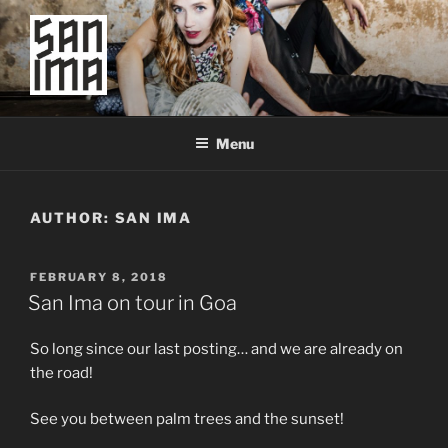
Skip
to
content
SAN IMA
worldtronic
Menu
AUTHOR:
SAN IMA
POSTED
FEBRUARY 8, 2018
ON
San Ima on tour in Goa
So long since our last posting… and we are already on
the road!
See you between palm trees and the sunset!