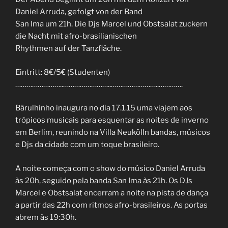
Daniel Arruda, gefolgt von der Band
San Ima um 21h. Die Djs Marcel und Obstsalat zuckern
die Nacht mit afro-brasilianischen
Rhythmen auf der Tanzfläche.
Eintritt: 8€/5€ (Studenten)
……………………..
……………………..
……………………..
………….
Bärulhinho inaugura no dia 17.1.15 uma viajem aos
trópicos musicais para esquentar as noites de inverno
em Berlim, reunindo na Villa Neukölln bandas, músicos
e Djs da cidade com um toque brasileiro.
A noite começa com o show do músico Daniel Arruda
às 20h, seguido pela banda San Ima às 21h. Os DJs
Marcel e Obstsalat encerram a noite na pista de dança
a partir das 22h com ritmos afro-brasileiros. As portas
abrem às 19:30h.