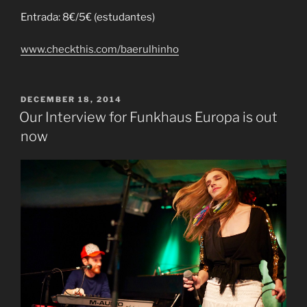
Entrada: 8€/5€ (estudantes)
www.checkthis.com/
baerulhinho
POSTED
DECEMBER 18, 2014
ON
Our Interview for Funkhaus Europa is out
now