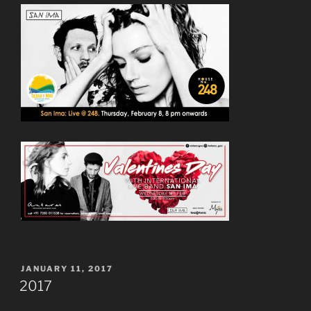
POSTED
JANUARY 11, 2017
ON
2017