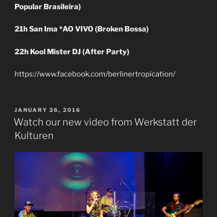
Popular Brasileira)
21h San Ima *AO VIVO (Broken Bossa)
22h Kool Mister DJ (After Party)
https://www.facebook.com/berlinertropication/
POSTED
JANUARY 26, 2016
ON
Watch our new video from Werkstatt der
Kulturen