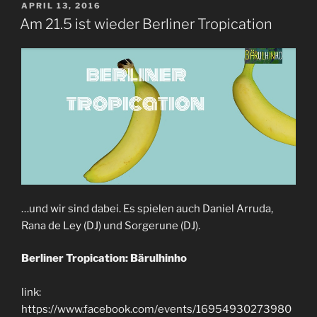
POSTED
APRIL 13, 2016
ON
Am 21.5 ist wieder Berliner Tropication
…und wir sind dabei. Es spielen auch Daniel Arruda,
Rana de Ley (DJ) und Sorgerune (DJ).
Berliner Tropication: Bärulhinho
link:
https://www.facebook.com/events/16954930273980