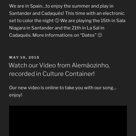
We are in Spain…to enjoy the summer and play in
Santander and Cadaqués! This time with an electronic
set to color the night 🙂 We are playing the 15th in Sala
Niagara in Santander and the 21th in La Sal in
Cadaqués. More informations on “Dates” 🙂
POSTED
MAY 10, 2015
ON
Watch our Video from Alemãozinho,
recorded in Culture Container!
Our new video is online to take you with our song…
enjoy!