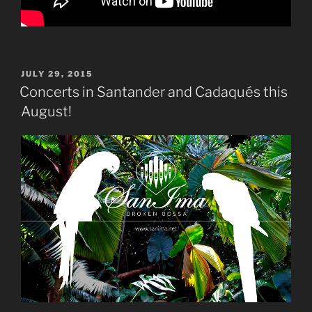
POSTED
JULY 29, 2015
ON
Concerts in Santander and Cadaqués this
August!