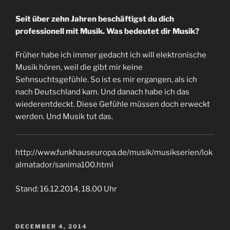
Seit über zehn Jahren beschäftigst du dich
professionell mit Musik. Was bedeutet dir Musik?
Früher habe ich immer gedacht ich will elektronische
Musik hören, weil die gibt mir keine
Sehnsuchtsgefühle. So ist es mir ergangen, als ich
nach Deutschland kam. Und danach habe ich das
wiederentdeckt. Diese Gefühle müssen doch erweckt
werden. Und Musik tut das.
http://www.funkhauseuropa.de/musik/musikserien/lok
almatador/sanima100.html
Stand: 16.12.2014, 18.00 Uhr
POSTED
DECEMBER 4, 2014