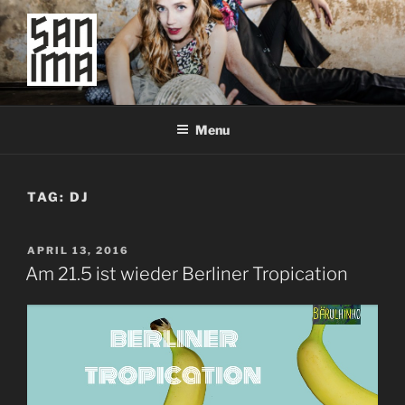
Skip
to
content
SAN IMA
worldtronic
Menu
TAG:
DJ
POSTED
APRIL 13, 2016
ON
Am 21.5 ist wieder Berliner Tropication